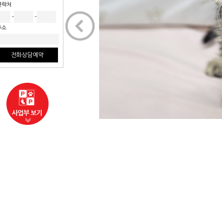
연락처
<
-
-
주소
전화상담예약
사업부보기