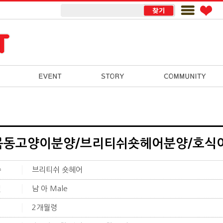
목동고양이분양/브리티쉬숏헤어분양/호식
종
브리티쉬 숏헤어
별
남 아 Male
이
2개월령