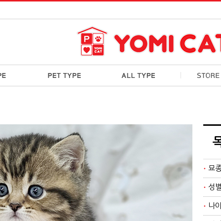
묘
성
나