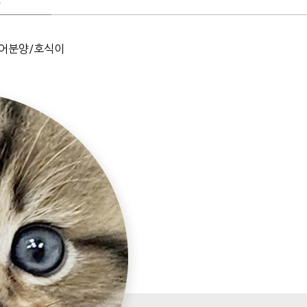
.
어분양/호식이