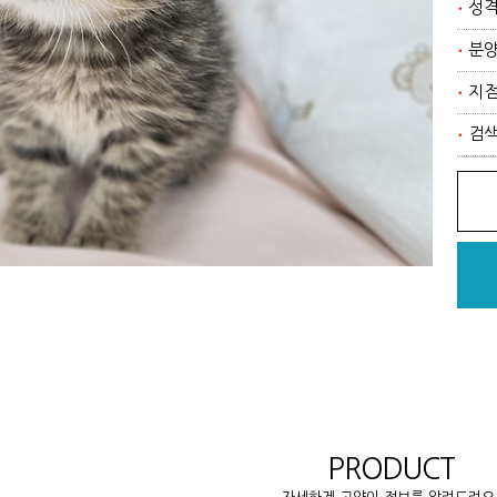
성
분
지
검
PRODUCT