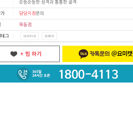
격
순둥순둥한 성격과 통통한 골격
양가
담당지점
문의
점
목동점
색태그
브리티쉬
숏헤어