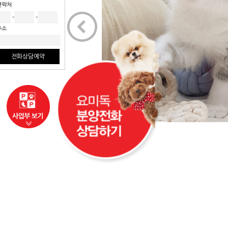
연락처
<
-
-
주소
전화상담예약
사업부보기