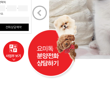
연락처
<
-
-
주소
전화상담예약
사업부보기